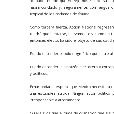
acabado. Puede que El Peje nos recete su sain
habrá concluido y, seguramente, con rangos de
tropical de los reclamos de fraude.
Como tercera fuerza, Acción Nacional regresa
tendrá que sentarse, nuevamente y como en tod
entonces electo, ha sido el objeto de sus cotidi
Puedo entender el odio dogmático que nutre al p
Puedo entender la sinrazón electorera y cortopl
y políticos.
Echar andar la especie que México necesita a o
una estupidez suicida. Ningún actor político
irresponsable y arteramente.
Quiera Dios que el clima de crispación que al