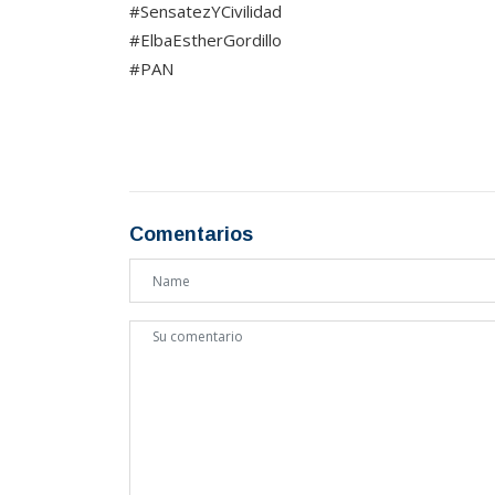
#SensatezYCivilidad
#ElbaEstherGordillo
#PAN
Comentarios