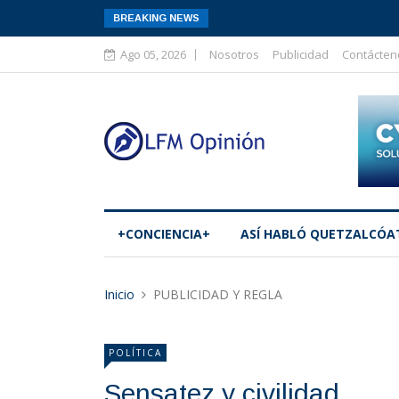
BREAKING NEWS
Ago 05, 2026
Nosotros
Publicidad
Contácten
+CONCIENCIA+
ASÍ­ HABLÓ QUETZALCÓA
Inicio
PUBLICIDAD Y REGLA
POLÍTICA
Sensatez y civilidad