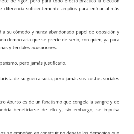
ete de rigor, pero para todo efecto práctico la elección
 diferencia suficientemente amplios para enfriar al más
rá a su cómodo y nunca abandonado papel de oposición y
a democracia que se precie de serlo, con quien, ya para
anas y terribles acusaciones.
anismo, pero jamás justificarlo.
acista de su guerra sucia, pero jamás sus costos sociales
tro Aburto es de un fanatismo que congela la sangre y de
 podría beneficiarse de ello y, sin embargo, se impulsa
gunos se empeñan en construir no desate los demonios que