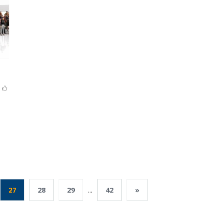
27
28
29
...
42
»