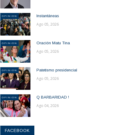
Instantáneas
OPINION
Ago 05, 2026
Oración Matu Tina
OPINION
Ago 05, 2026
Patetismo presidencial
OPINION
Ago 05, 2026
Q BARBARIDAD !
OPINION
Ago 04, 2026
FACEBOOK