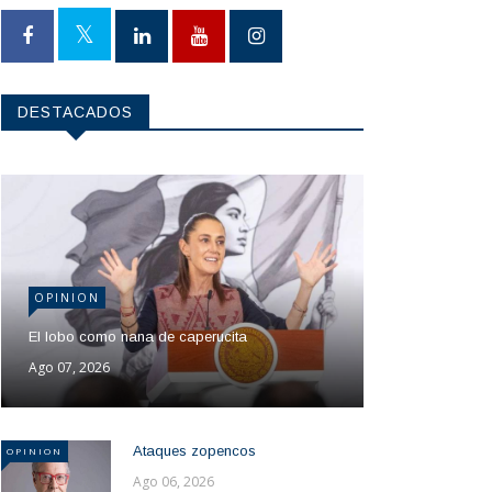
DESTACADOS
OPINION
El lobo como nana de caperucita
Ago 07, 2026
Ataques zopencos
OPINION
Ago 06, 2026