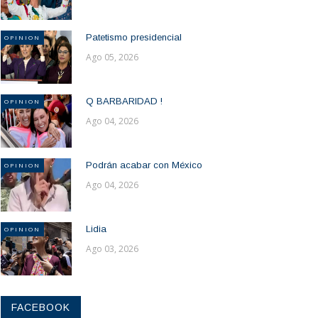
Patetismo presidencial
OPINION
Ago 05, 2026
Q BARBARIDAD !
OPINION
Ago 04, 2026
Podrán acabar con México
OPINION
Ago 04, 2026
Lidia
OPINION
Ago 03, 2026
FACEBOOK