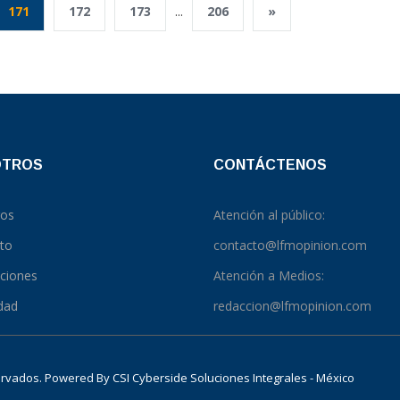
171
172
173
...
206
»
OTROS
CONTÁCTENOS
ros
Atención al público:
to
contacto@lfmopinion.com
pciones
Atención a Medios:
idad
redaccion@lfmopinion.com
servados. Powered By
CSI Cyberside Soluciones Integrales - México