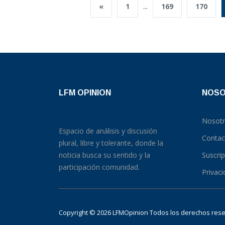
«
1
...
169
170
LFM OPINION
NOS
Nosot
Espacio de análisis y discusión
Contac
plural, libre y tolerante, donde la
noticia busca su sentido y la
Suscri
participación comunidad.
Privac
Copyright © 2026 LFMOpinion Todos los derechos re