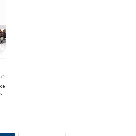
del
s