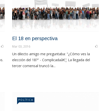
El 18 en perspectiva
Mar 03, 2016
Un dilecto amigo me preguntaba: "¿Cómo ves la
os.
elección del 18?" - Complicadaâ€¦ La llegada del
tercer comensal truncó la...
POLÍTICA