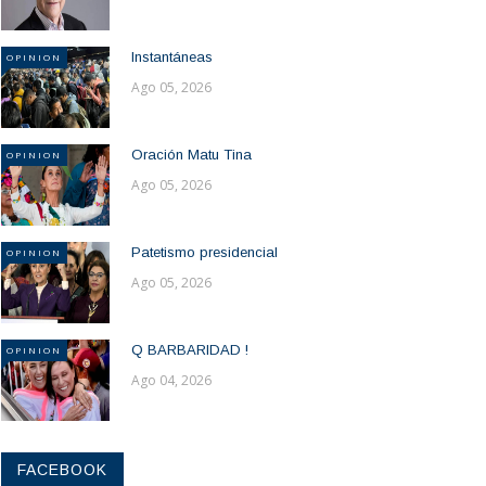
Instantáneas
OPINION
Ago 05, 2026
Oración Matu Tina
OPINION
Ago 05, 2026
Patetismo presidencial
OPINION
Ago 05, 2026
Q BARBARIDAD !
OPINION
Ago 04, 2026
FACEBOOK