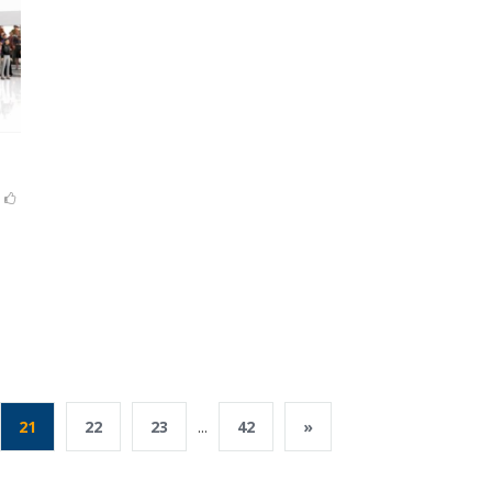
21
22
23
...
42
»