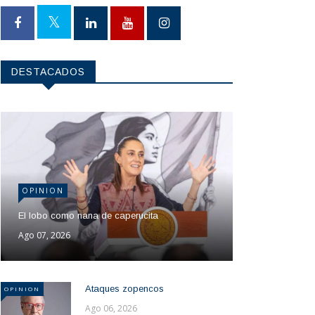
DESTACADOS
OPINION
El lobo como nana de caperucita
Ago 07, 2026
Ataques zopencos
OPINION
Ago 06, 2026