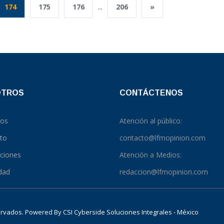
174
175
176
...
206
»
OTROS
CONTÁCTENOS
ros
Atención al público:
to
contacto@lfmopinion.com
pciones
Atención a Medios:
idad
redaccion@lfmopinion.com
servados. Powered By
CSI Cyberside Soluciones Integrales - México