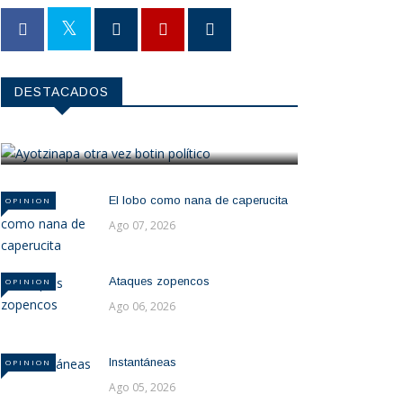
OPINION
DESTACADOS
Ayotzinapa otra vez botin político
Ago 07, 2026
El lobo como nana de caperucita
OPINION
Ago 07, 2026
Ataques zopencos
OPINION
Ago 06, 2026
Instantáneas
OPINION
Ago 05, 2026