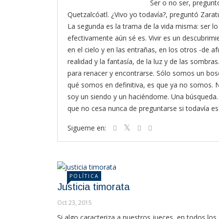
Ser o no ser, pregunt
Quetzalcóatl. ¿Vivo yo todavía?, preguntó Zaratu
La segunda es la trama de la vida misma: ser lo 
efectivamente aún sé es. Vivir es un descubrimie
en el cielo y en las entrañas, en los otros -de a
realidad y la fantasía, de la luz y de las sombras
para renacer y encontrarse. Sólo somos un bos
qué somos en definitiva, es que ya no somos. N
soy un siendo y un haciéndome. Una búsqueda. U
que no cesa nunca de preguntarse si todavía es
Sigueme en:
POLÍTICA
Justicia timorata
Oct 23, 2015
Si algo caracteriza a nuestros jueces, en todos los