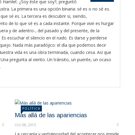
ó Hamlet. ¿Soy éste que soy?, preguntó
stra. La primera es una opción binaria: sé es o no sé es.
que sé es. La tercera es descubrir si, siendo,
nto de lo que sé es a cada instante. Porque vivir es hurgar
fuera y de adentro-, del pasado y del presente, de la
. Es escuchar el silencio en el ruido. Es darse y perderse
quejo. Nada más paradójico: el día que podemos decir
uestra vida es una obra terminada, cuando cesa. Así que
na pregunta al viento. Un tránsito, un puente, un ocaso
.
POLÍTICA
Más allá de las apariencias
Oct 08, 2015
La cercanía y vertiginosidad del acontecer nos impide