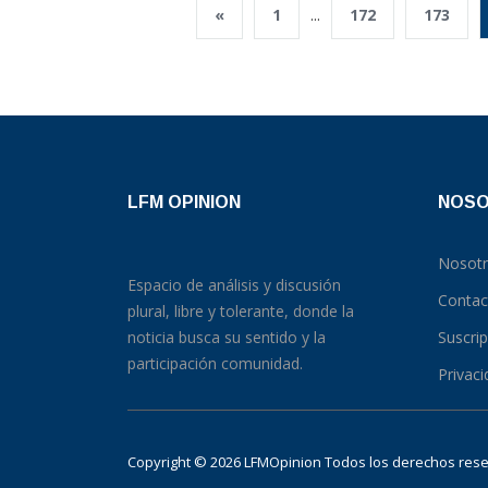
«
1
...
172
173
LFM OPINION
NOS
Nosot
Espacio de análisis y discusión
Contac
plural, libre y tolerante, donde la
noticia busca su sentido y la
Suscri
participación comunidad.
Privac
Copyright © 2026 LFMOpinion Todos los derechos re