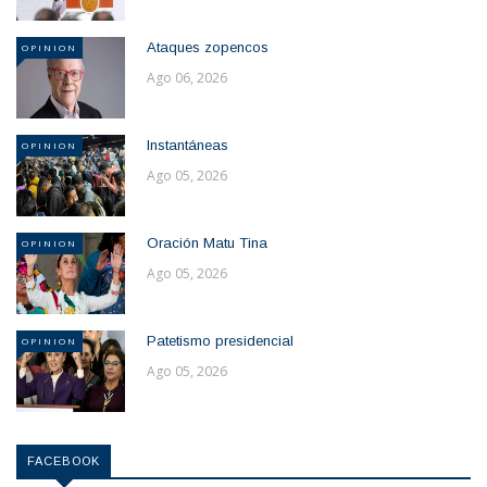
Ataques zopencos
OPINION
Ago 06, 2026
Instantáneas
OPINION
Ago 05, 2026
Oración Matu Tina
OPINION
Ago 05, 2026
Patetismo presidencial
OPINION
Ago 05, 2026
FACEBOOK