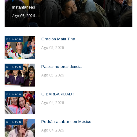
Instantáneas
Ago 05, 2026
Oración Matu Tina
OPINION
Ago 05, 2026
Patetismo presidencial
OPINION
Ago 05, 2026
Q BARBARIDAD !
OPINION
Ago 04, 2026
Podrán acabar con México
OPINION
Ago 04, 2026