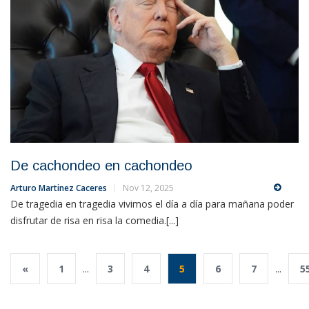
De cachondeo en cachondeo
Arturo Martinez Caceres
Nov 12, 2025
De tragedia en tragedia vivimos el día a día para mañana poder
disfrutar de risa en risa la comedia.[...]
«
1
...
3
4
5
6
7
...
5